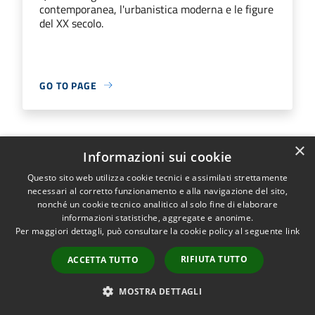
contemporanea, l'urbanistica moderna e le figure
del XX secolo.
GO TO PAGE
×
Informazioni sui cookie
Percorso Unità d’Italia
Questo sito web utilizza cookie tecnici e assimilati strettamente
necessari al corretto funzionamento e alla navigazione del sito,
Lettura per strati della città: Le vie della Scienza
nonché un cookie tecnico analitico al solo fine di elaborare
(XVII°-XVIII° sec.)
informazioni statistiche, aggregate e anonime.
Per maggiori dettagli, può consultare la cookie policy al seguente
link
RIFIUTA TUTTO
ACCETTA TUTTO
GO TO PAGE
MOSTRA DETTAGLI