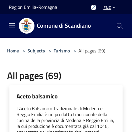
Salta al contenuto principale
Region Emilia-Romagna
ENG
Comune di Scandiano
Home
>
Subjects
>
Turismo
>
All pages (69)
All pages (69)
Aceto balsamico
L'Aceto Balsamico Tradizionale di Modena e
Reggio Emilia è un prodotto tradizionale della
cucina della provincia di Modena e Reggio Emilia,
la cui produzione è documentata già dal 1046,
apprezzato nel rinascimento dagli estensi.