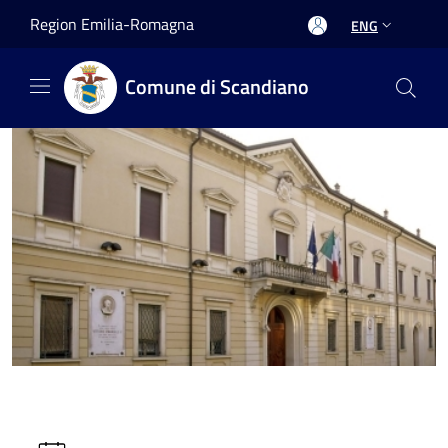
Salta al contenuto principale
Region Emilia-Romagna
ENG
Comune di Scandiano