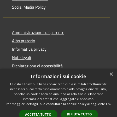
Social Media Policy
Amministrazione trasparente
Albo pretorio
Informativa privacy
Note legali
Dichiarazione di accessibilità
×
Piano di miglioramento del sito
Informazioni sui cookie
Questo sito web utilizza cookie tecnici e assimilati strettamente
necessari al corretto funzionamento e alla navigazione del sito,
nonché un cookie tecnico analitico al solo fine di elaborare
informazioni statistiche, aggregate e anonime.
RSS
Copyright © 2026 • Comune di
Per maggiori dettagli, può consultare la cookie policy al seguente
link
Accessibility
Scandiano • Powered by
Privacy
Municipium
Admin
•
RIFIUTA TUTTO
ACCETTA TUTTO