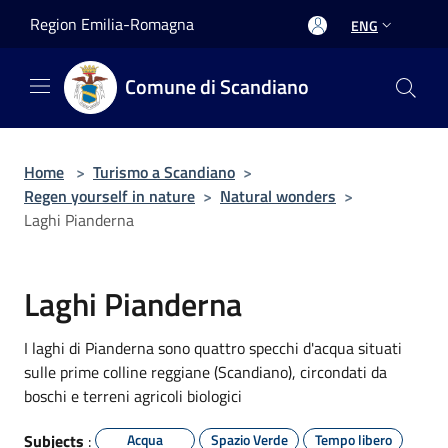
Salta al contenuto principale
Region Emilia-Romagna
ENG
Comune di Scandiano
Home
>
Turismo a Scandiano
>
Regen yourself in nature
>
Natural wonders
>
Laghi Pianderna
Laghi Pianderna
I laghi di Pianderna sono quattro specchi d'acqua situati
sulle prime colline reggiane (Scandiano), circondati da
boschi e terreni agricoli biologici
Subjects
:
Acqua
Spazio Verde
Tempo libero