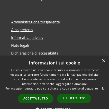
Amministrazione trasparente
Albo pretorio
Informativa privacy
Note legali
Dichiarazione di accessibilità
×
Piano di miglioramento del sito
Informazioni sui cookie
Questo sito web utilizza cookie tecnici e assimilati strettamente
necessari al corretto funzionamento e alla navigazione del sito,
nonché un cookie tecnico analitico al solo fine di elaborare
informazioni statistiche, aggregate e anonime.
RSS
Copyright © 2026 • Comune di
Per maggiori dettagli, può consultare la cookie policy al seguente
link
Accessibility
Scandiano • Powered by
Privacy
Municipium
Admin
•
RIFIUTA TUTTO
ACCETTA TUTTO
Cookie
access
Sitemap