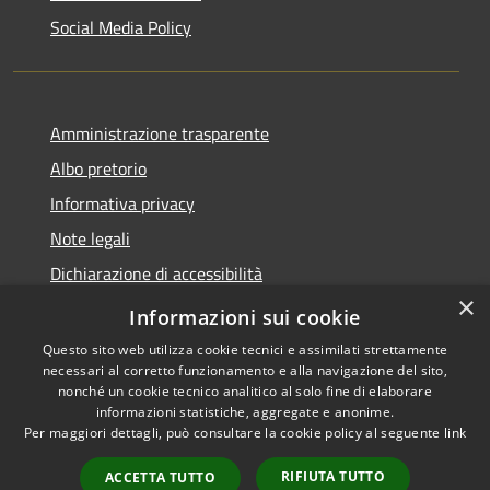
Social Media Policy
Amministrazione trasparente
Albo pretorio
Informativa privacy
Note legali
Dichiarazione di accessibilità
×
Piano di miglioramento del sito
Informazioni sui cookie
Questo sito web utilizza cookie tecnici e assimilati strettamente
necessari al corretto funzionamento e alla navigazione del sito,
nonché un cookie tecnico analitico al solo fine di elaborare
informazioni statistiche, aggregate e anonime.
RSS
Copyright © 2026 • Comune di
Per maggiori dettagli, può consultare la cookie policy al seguente
link
Accessibility
Scandiano • Powered by
Privacy
Municipium
Admin
•
RIFIUTA TUTTO
ACCETTA TUTTO