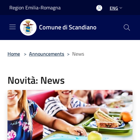
Salta al contenuto principale
Region Emilia-Romagna
ENG
Comune di Scandiano
Home
>
Announcements
>
News
Novità: News