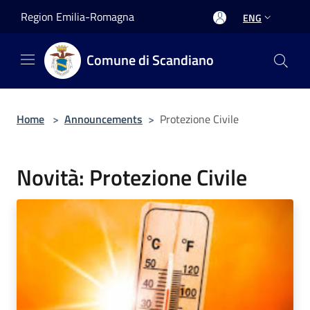
Salta al contenuto principale
Region Emilia-Romagna
ENG
Comune di Scandiano
Home
>
Announcements
>
Protezione Civile
Novità: Protezione Civile