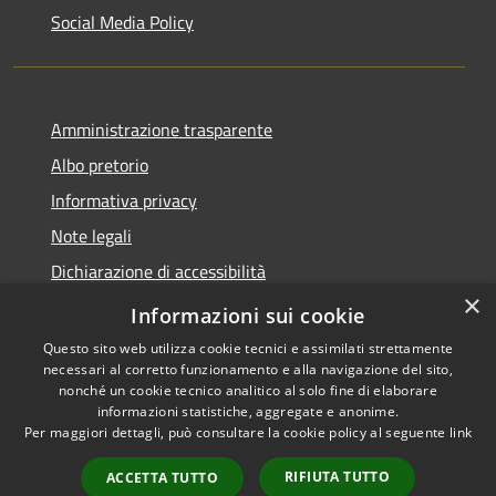
Social Media Policy
Amministrazione trasparente
Albo pretorio
Informativa privacy
Note legali
Dichiarazione di accessibilità
×
Piano di miglioramento del sito
Informazioni sui cookie
Questo sito web utilizza cookie tecnici e assimilati strettamente
necessari al corretto funzionamento e alla navigazione del sito,
nonché un cookie tecnico analitico al solo fine di elaborare
informazioni statistiche, aggregate e anonime.
RSS
Copyright © 2026 • Comune di
Per maggiori dettagli, può consultare la cookie policy al seguente
link
Accessibility
Scandiano • Powered by
Privacy
Municipium
Admin
•
RIFIUTA TUTTO
ACCETTA TUTTO