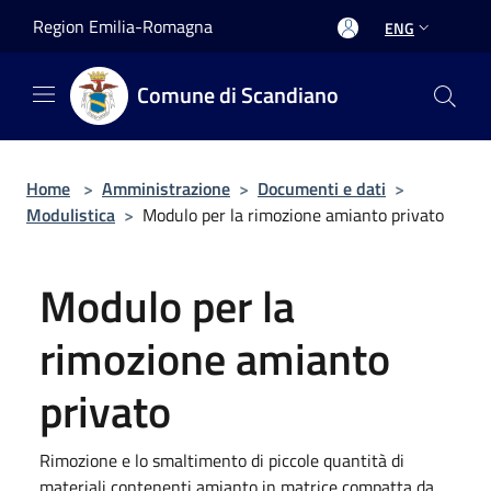
Salta al contenuto principale
Region Emilia-Romagna
ENG
Comune di Scandiano
Home
>
Amministrazione
>
Documenti e dati
>
Modulistica
>
Modulo per la rimozione amianto privato
Modulo per la
rimozione amianto
privato
Rimozione e lo smaltimento di piccole quantità di
materiali contenenti amianto in matrice compatta da