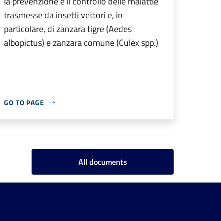
la prevenzione e il controllo delle malattie
trasmesse da insetti vettori e, in
particolare, di zanzara tigre (Aedes
albopictus) e zanzara comune (Culex spp.)
GO TO PAGE
All documents