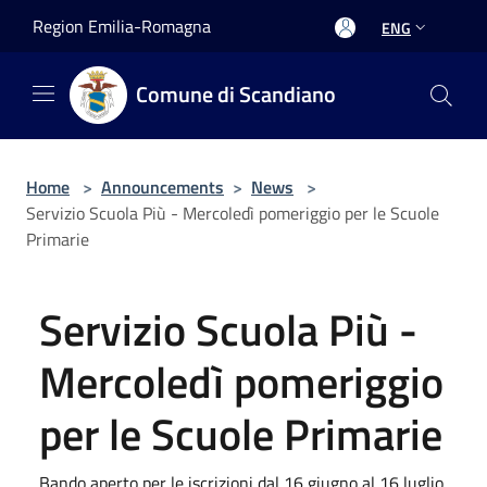
Salta al contenuto principale
Region Emilia-Romagna
ENG
Comune di Scandiano
Home
>
Announcements
>
News
>
Servizio Scuola Più - Mercoledì pomeriggio per le Scuole
Primarie
Servizio Scuola Più -
Mercoledì pomeriggio
per le Scuole Primarie
Bando aperto per le iscrizioni dal 16 giugno al 16 luglio