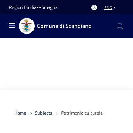
Salta al contenuto principale
Region Emilia-Romagna
ENG
Comune di Scandiano
Home
>
Subjects
>
Patrimonio culturale