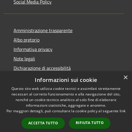
Social Media Policy
Amministrazione trasparente
Albo pretorio
Informativa privacy
Note legali
Dichiarazione di accessibilità
×
Piano di miglioramento del sito
Informazioni sui cookie
Questo sito web utilizza cookie tecnici e assimilati strettamente
necessari al corretto funzionamento e alla navigazione del sito,
nonché un cookie tecnico analitico al solo fine di elaborare
informazioni statistiche, aggregate e anonime.
RSS
Copyright © 2026 • Comune di
Per maggiori dettagli, può consultare la cookie policy al seguente
link
Accessibility
Scandiano • Powered by
Privacy
Municipium
Admin
•
RIFIUTA TUTTO
ACCETTA TUTTO
Cookie
access