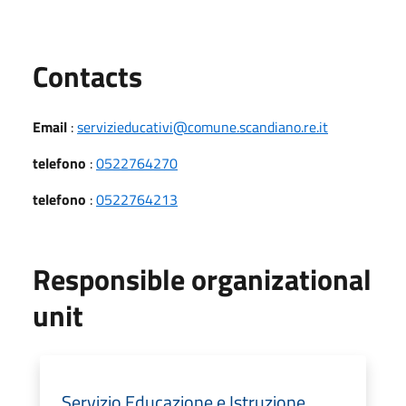
Utili
Contacts
Email
:
servizieducativi@comune.scandiano.re.it
telefono
:
0522764270
telefono
:
0522764213
Responsible organizational
unit
Servizio Educazione e Istruzione