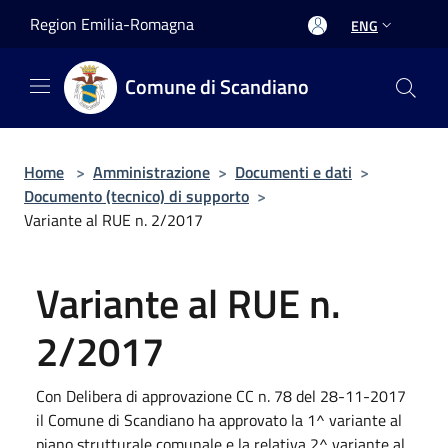
Salta al contenuto principale
Region Emilia-Romagna
ENG
Comune di Scandiano
Home
>
Amministrazione
>
Documenti e dati
>
Documento (tecnico) di supporto
>
Variante al RUE n. 2/2017
Variante al RUE n.
2/2017
Con Delibera di approvazione CC n. 78 del 28-11-2017
il Comune di Scandiano ha approvato la 1^ variante al
piano strutturale comunale e la relativa 2^ variante al