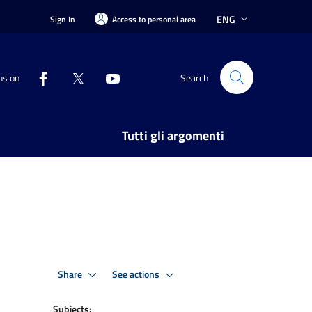
ENG
Sign In
Access to personal area
us on
Search
Tutti gli argomenti
Share
See actions
Subjects: