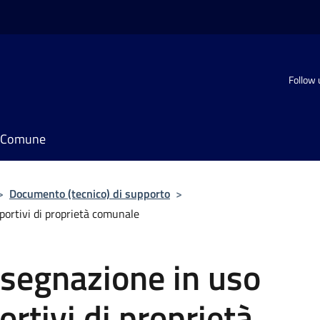
Follow 
il Comune
>
Documento (tecnico) di supporto
>
sportivi di proprietà comunale
ssegnazione in uso
ortivi di proprietà