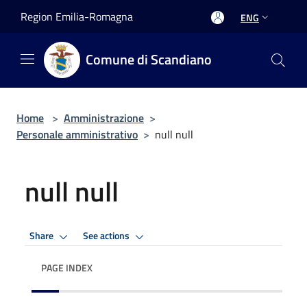
Salta al contenuto principale
Region Emilia-Romagna
ENG
Comune di Scandiano
Home
>
Amministrazione
>
Personale amministrativo
>
null null
null null
Share
See actions
PAGE INDEX