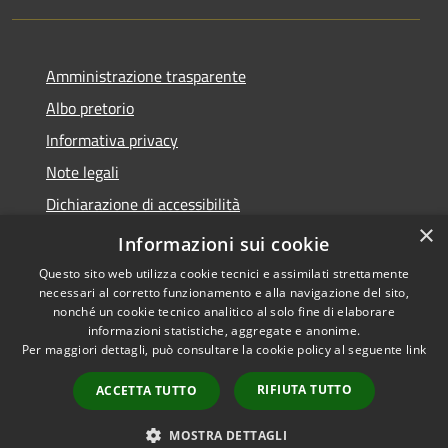
Amministrazione trasparente
Albo pretorio
Informativa privacy
Note legali
Dichiarazione di accessibilità
×
Piano di miglioramento del sito
Informazioni sui cookie
Questo sito web utilizza cookie tecnici e assimilati strettamente
necessari al corretto funzionamento e alla navigazione del sito,
nonché un cookie tecnico analitico al solo fine di elaborare
informazioni statistiche, aggregate e anonime.
RSS
Copyright © 2026 • Comune di
Per maggiori dettagli, può consultare la cookie policy al seguente
link
Accessibility
Scandiano • Powered by
Privacy
Municipium
Admin
•
RIFIUTA TUTTO
ACCETTA TUTTO
Cookie
access
Sitemap
MOSTRA DETTAGLI