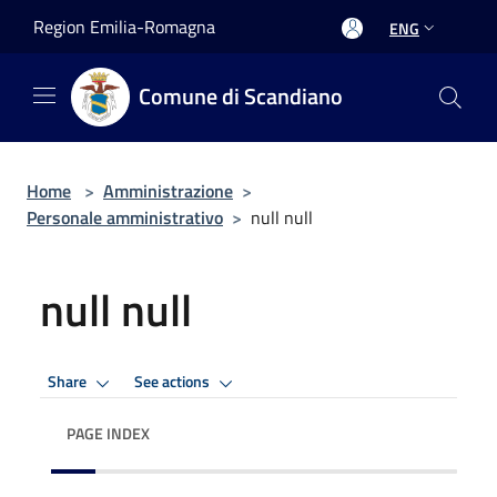
Salta al contenuto principale
Region Emilia-Romagna
ENG
Comune di Scandiano
Home
>
Amministrazione
>
Personale amministrativo
>
null null
null null
Share
See actions
PAGE INDEX