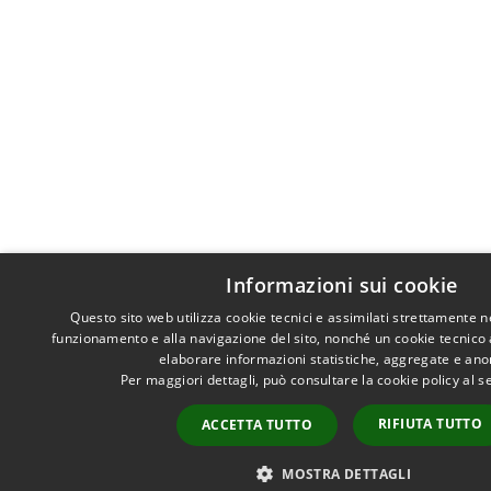
Informazioni sui cookie
Questo sito web utilizza cookie tecnici e assimilati strettamente n
funzionamento e alla navigazione del sito, nonché un cookie tecnico an
elaborare informazioni statistiche, aggregate e an
Per maggiori dettagli, può consultare la cookie policy al 
RIFIUTA TUTTO
ACCETTA TUTTO
MOSTRA DETTAGLI