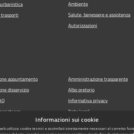
Ambiente
 urbanistica
Salute, benessere e assistenza
 trasporti
Autorizzazioni
ione appuntamento
Amministrazione trasparente
one disservizio
Albo pretorio
FAQ
Informativa privacy
 assistenza
Note legali
Informazioni sui cookie
ia Policy
Dichiarazione di accessibilità
web utilizza cookie tecnici e assimilati strettamente necessari al corretto fu
Piano di miglioramento del sito