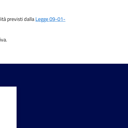
ità previsti dalla
Legge 09-01-
iva.