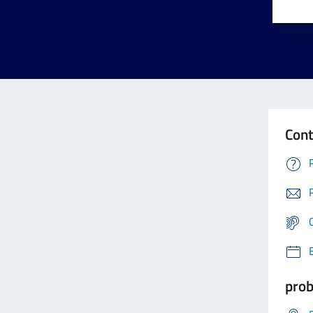
Cont
prob