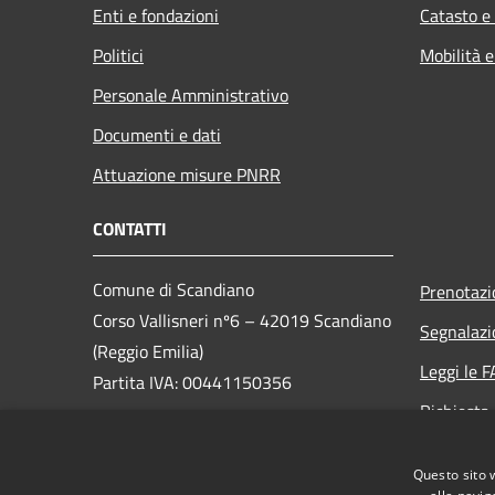
Enti e fondazioni
Catasto e
Politici
Mobilità e
Personale Amministrativo
Documenti e dati
Attuazione misure PNRR
CONTATTI
Comune di Scandiano
Prenotaz
Corso Vallisneri nº6 – 42019 Scandiano
Segnalazi
(Reggio Emilia)
Leggi le 
Partita IVA: 00441150356
Richiesta
PEC:
scandiano@cert.provincia.re.it
Social Med
Telefono: 0522-764211
Questo sito 