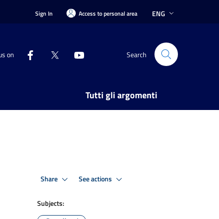
ENG
Sign In
Access to personal area
us on
Search
Tutti gli argomenti
Share
See actions
Subjects: