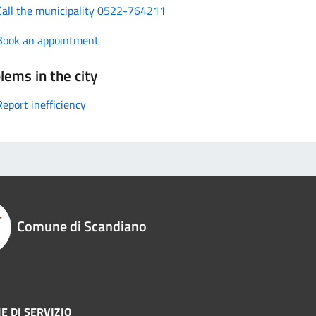
Call the municipality 0522-764211
Book an appointment
lems in the city
Report inefficiency
Comune di Scandiano
E DI SERVIZIO