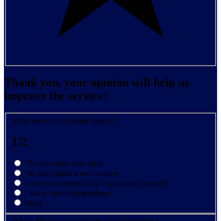
Thank you, your opinion will help us
improve the service!
What were your favorite aspects?
1/2
The directions were clear
The indications were complete
I always understood that I was doing correctly
I had no technical problems
Other