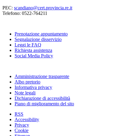
PEC:
scandiano@cert.provincia.re.it
Telefono: 0522-764211
Prenotazione appuntamento
Segnalazione disservizio
Leggi le FAQ
Richiesta assistenza
Social Media Policy
Amministrazione trasparente
Albo pretorio
Informativa privacy
Note legali
Dichiarazione di accessibilità
Piano di miglioramento del sito
RSS
Accessibility
Privacy
Cookie
Sitemap