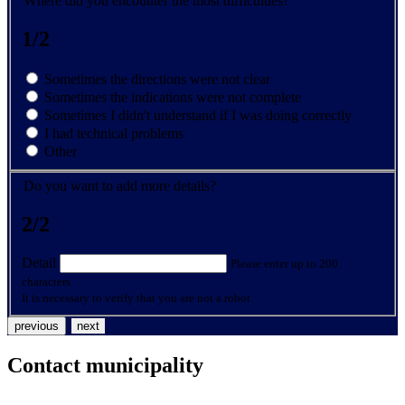
Where did you encounter the most difficulties?
1/2
Sometimes the directions were not clear
Sometimes the indications were not complete
Sometimes I didn't understand if I was doing correctly
I had technical problems
Other
Do you want to add more details?
2/2
Detail
Please enter up to 200
characters
It is necessary to verify that you are not a robot
previous
next
Contact municipality