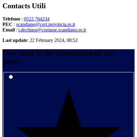
Contacts
Utili
Telefono
:
0522 764234
PEC
:
scandiano@cert.provincia.re.it
Email
:
i.dechiara@comune.scandiano.re.it
Last update
: 22 February 2024, 08:52
How clear is the information on this
page?