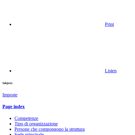
Print
Listen
Subjects:
Imposte
Page index
Competenze
Tipo di organizzazione
Persone che compongono la struttura
Sede principale