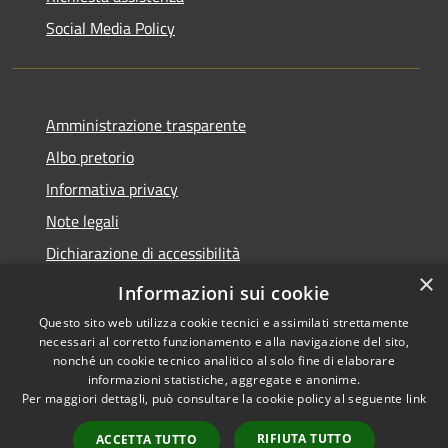
Social Media Policy
Amministrazione trasparente
Albo pretorio
Informativa privacy
Note legali
Dichiarazione di accessibilità
×
Piano di miglioramento del sito
Informazioni sui cookie
Questo sito web utilizza cookie tecnici e assimilati strettamente
necessari al corretto funzionamento e alla navigazione del sito,
nonché un cookie tecnico analitico al solo fine di elaborare
informazioni statistiche, aggregate e anonime.
RSS
Copyright © 2026 • Comune di
Per maggiori dettagli, può consultare la cookie policy al seguente
link
Accessibility
Scandiano • Powered by
Privacy
Municipium
Admin
•
RIFIUTA TUTTO
ACCETTA TUTTO