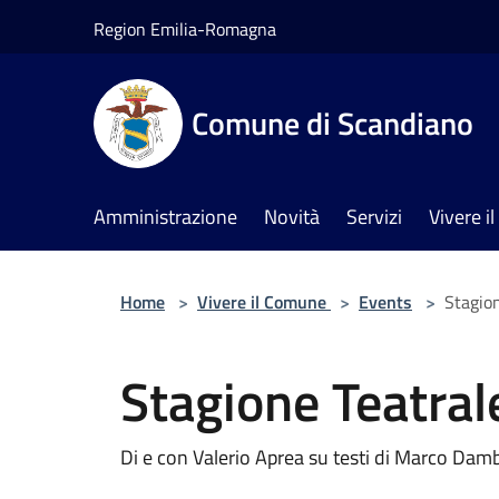
Salta al contenuto principale
Region Emilia-Romagna
Comune di Scandiano
Amministrazione
Novità
Servizi
Vivere 
Home
>
Vivere il Comune
>
Events
>
Stagion
Stagione Teatral
Di e con Valerio Aprea su testi di Marco Dam