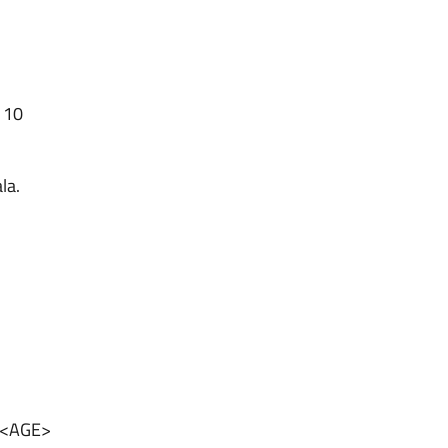
€ 10
la.
 <AGE>