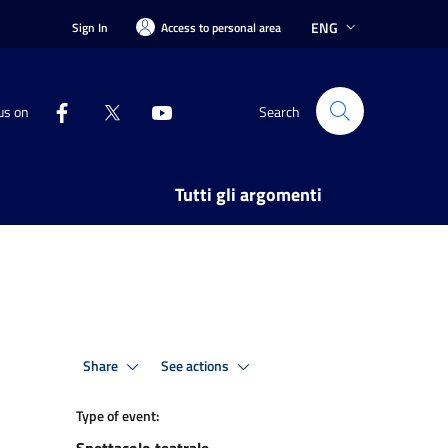
ENG
Sign In
Access to personal area
us on
Search
Tutti gli argomenti
Share
See actions
Type of event: