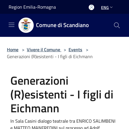
Salta al contenuto principale
Region Emilia-Romagna
ENG
Comune di Scandiano
Home
>
Vivere il Comune
>
Events
>
Generazioni (R)esistenti - I figli di Eichmann
Generazioni
(R)esistenti - I figli di
Eichmann
In Sala Casini dialogo teatrale tra ENRICO SALIMBENI
e MATTEO MANFREDINI sul processo ad Adolf