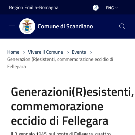
Salta al contenuto principale
Region Emilia-Romagna
ENG
Comune di Scandiano
Home
>
Vivere il Comune
>
Events
>
Generazioni(R)esistenti, commemorazione eccidio di
Fellegara
Generazioni(R)esistenti,
commemorazione
eccidio di Fellegara
Il 3 gennaio 1945, sul ponte di Fellegara, quattro