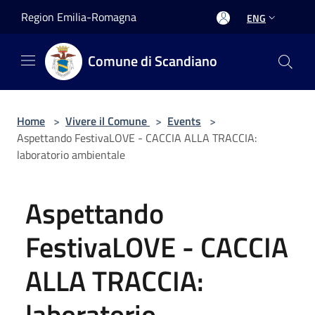
Salta al contenuto principale
Region Emilia-Romagna
ENG
Comune di Scandiano
Home
>
Vivere il Comune
>
Events
>
Aspettando FestivaLOVE - CACCIA ALLA TRACCIA:
laboratorio ambientale
Aspettando
FestivaLOVE - CACCIA
ALLA TRACCIA:
laboratorio